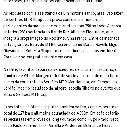
categorias, na Pro (bicicletas convencionais) e na E-Bike.
As bicicletas com a assistência de um motor elétrico, aliás, vão fazer
do Sertões MTB Ibitipoca a prova com o maior número de
participantes da modalidade no planeta: serão 296 ao todo. A marca
anterior (283) pertencia ao Rando Roc Altitude Electrique, que
integra a programação do Roc d’Azur, na França. Entre os inscritos
estão grandes feras do MTB brasileiro, como Márcio Ravelli, Miguel
Giovannini e Roberta Stopa – os dois últimos, nascidos em Juiz de
Fora, competem praticamente em casa.
Na Elite, favoritismo para os vencedores de 2023: no masculino, o
fluminense Albert Morgen defende sua invencibilidade no Ibitipoca
e vem da conquista do Sertões MTB Mantiqueira, em Campos do
Jordão. Mesmo resultado da mineira Isabella Ribeiro no evento que
abriu o Sertões MTB Cup.
Expectativa de ótimas disputas também na Pro, com um percurso
total de 127 km e altimetria acumulada de 4.590m. Em ação estarão
especialistas em provas de longa duração como Hugo Prado Neto;
João Paulo Firmino, Luiz Perrella e Anderson Molinari, o Indião.