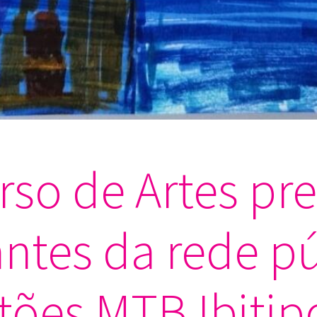
so de Artes pr
ntes da rede pú
tões MTB Ibitip