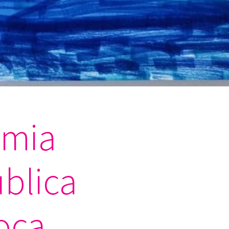
emia
blica
oca