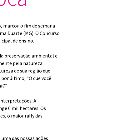
ís, marcou o fim de semana
Lima Duarte (MG). O Concurso
cipal de ensino.
da preservação ambiental e
mente pela natureza
tureza de sua região que
, por último, “O que você
r?”.
interpretações. A
ge 6 mil hectares. Os
s, o maior rally das
e uma das nossas ações