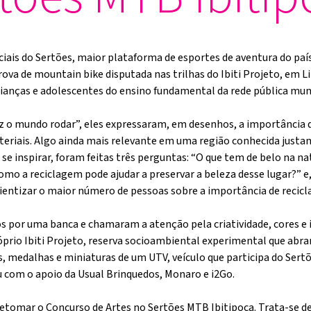
ciais do Sertões, maior plataforma de esportes de aventura do pa
rova de mountain bike disputada nas trilhas do Ibiti Projeto, em 
rianças e adolescentes do ensino fundamental da rede pública muni
 o mundo rodar”, eles expressaram, em desenhos, a importância 
eriais. Algo ainda mais relevante em uma região conhecida justa
 se inspirar, foram feitas três perguntas: “O que tem de belo na na
omo a reciclagem pode ajudar a preservar a beleza desse lugar?” e
ientizar o maior número de pessoas sobre a importância de recicla
s por uma banca e chamaram a atenção pela criatividade, cores e 
rio Ibiti Projeto, reserva socioambiental experimental que abran
 medalhas e miniaturas de um UTV, veículo que participa do Sertõe
ou com o apoio da Usual Brinquedos, Monaro e i2Go.
etomar o Concurso de Artes no Sertões MTB Ibitipoca. Trata-se d