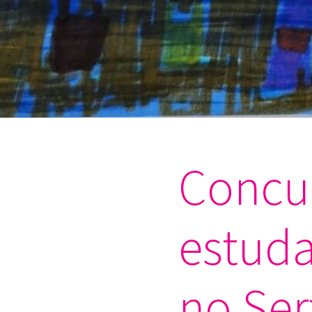
Concur
estuda
no Ser