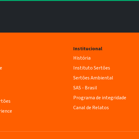
Institucional
História
e
Instituto Sertões
Sertões Ambiental
SAS - Brasil
Programa de integridade
rtões
Canal de Relatos
rience