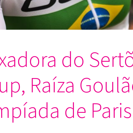
xadora do Sert
p, Raíza Goulã
mpíada de Paris