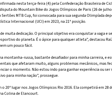
onfirmada nesta terça-feira (4) pela Confederação Brasileira de C
disputa do Mountain Bike do Jogos Olímpicos de Paris (26 de julho a
 Sertões MTB Cup, foi convocada para sua segunda Olimpíada depo
lística Internacional (UCI) em 2023, na 21ª posição.
de muita dedicação. O principal objetivo era conquistar a vaga e s
esportivo do planeta. É o ápice para qualquer atleta”, destacou 
nem um pouco fácil.
ma montanha-russa, bastante desafiador para minha carreira, e ess
 mentais que afetaram muito, alguns problemas mecânicos, mas fec
ivenciar o momento. Não estou indo para ganhar experiência ou ser
ivo para minha nação”, prossegue.
m o 20º lugar nos Jogos Olímpicos Rio 2016. Ela competirá em 28 d
a Colina de Elancourt.