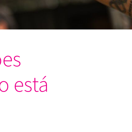
ões
o está