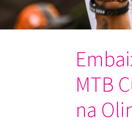
Embai
MTB Cu
na Oli