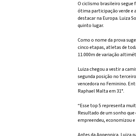
O ciclismo brasileiro segu
ótima participação verde e 
destacar na Europa. Luiza S
quinto lugar.
Como o nome da prova suger
cinco etapas, atletas de to
11.000m de variação altimét
Luiza chegou a vestir a cami
segunda posição no terceiro 
vencedora no Feminino. Entr
Raphael Malta em 31°.
“Esse top 5 representa muit
Resultado de um sonho que 
empreendeu, economizou e de
Antes da Appennica, Luiza p