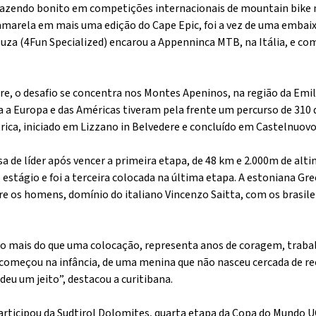
e fazendo bonito em competições internacionais de mountain bike
amarela em mais uma edição do Cape Epic, foi a vez de uma embai
ouza (4Fun Specialized) encarou a Appenninca MTB, na Itália, e co
e, o desafio se concentra nos Montes Apeninos, na região da Emi
da a Europa e das Américas tiveram pela frente um percurso de 310
rica, iniciado em Lizzano in Belvedere e concluído em Castelnuovo
sa de líder após vencer a primeira etapa, de 48 km e 2.000m de alti
estágio e foi a terceira colocada na última etapa. A estoniana Gre
e os homens, domínio do italiano Vincenzo Saitta, com os brasile
o mais do que uma colocação, representa anos de coragem, trabal
começou na infância, de uma menina que não nasceu cercada de re
u um jeito”, destacou a curitibana.
articipou da Sudtirol Dolomites, quarta etapa da Copa do Mundo U