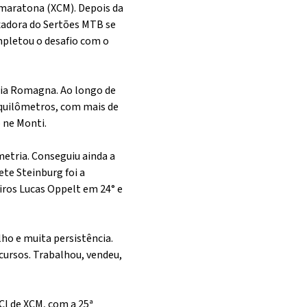
 maratona (XCM). Depois da
xadora do Sertões MTB se
mpletou o desafio com o
lia Romagna. Ao longo de
 quilômetros, com mais de
 ne Monti.
metria. Conseguiu ainda a
ete Steinburg foi a
iros Lucas Oppelt em 24° e
ho e muita persistência.
cursos. Trabalhou, vendeu,
CI de XCM, com a 25ª