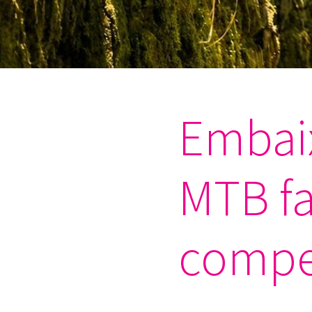
Embai
MTB fa
compet