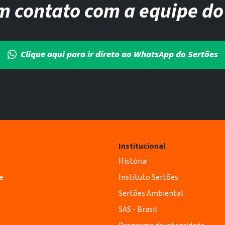
m contato com a equipe do
Clique aqui para ir direto ao WhatsApp do Sertões
Institucional
História
e
Instituto Sertões
Sertões Ambiental
SAS - Brasil