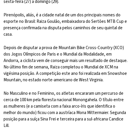
sexta-feira (27) a domingo (29).
Pirenópolis, aliás, é a cidade natal de um dos principais nomes do
esporte no Brasil: Raiza Goulão, embaixadora do Sertões MTB Cup e
presença confirmada na disputa pelos caminhos de seu quintal de
casa.
Depois de disputar a prova de Mountain Bike Cross-Country (XCO)
dos Jogos Olímpicos de Paris e o Mundial da Modalidade, em
Andorra, a ciclista vem de conseguir mais um resultado de destaque.
No último fim de semana, Raiza completou o Mundial de XCM na
vigésima posição. A competição este ano foi realizada em Snowshoe
Mountain, no estado norte-americano de West Virginia.
No Masculino e no Feminino, os atletas encararam um percurso de
cerca de 100 km pela floresta nacional Monongahela. O título entre
as mulheres (e a camiseta com a faixa arco-íris que identifica o
melhor do mundo) ficou com a austríaca Mona Mittermaier. Segunda
posição para a suíça Sina Frei e terceira para a sul-africana Candice
Lill.