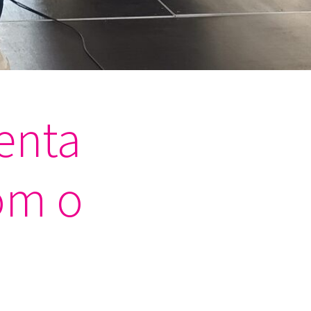
enta
om o