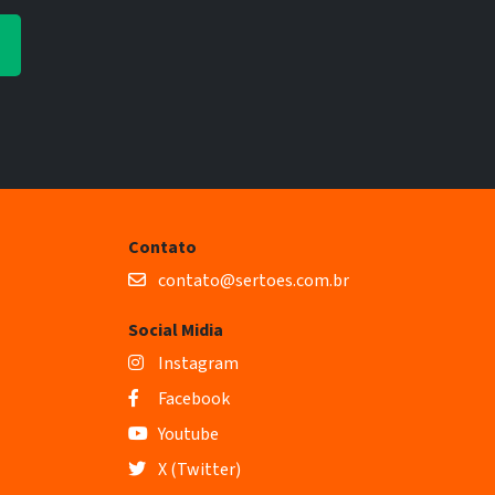
Contato
contato@sertoes.com.br
Social Midia
Instagram
Facebook
Youtube
X (Twitter)