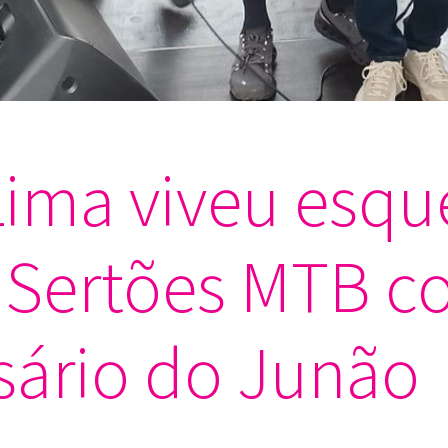
ima viveu esqu
 Sertões MTB c
sário do Junão