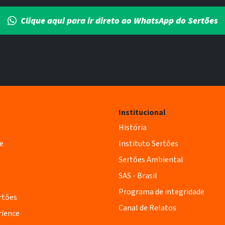
Clique aqui para ir direto ao WhatsApp do Sertões
Institucional
História
e
Instituto Sertões
Sertões Ambiental
SAS - Brasil
Programa de integridade
rtões
Canal de Relatos
rience