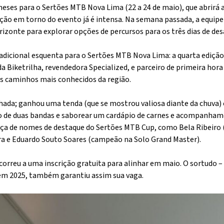
eses para o Sertões MTB Nova Lima (22 a 24 de maio), que abrirá
 em torno do evento já é intensa. Na semana passada, a equipe t
izonte para explorar opções de percursos para os três dias de desa
radicional esquenta para o Sertões MTB Nova Lima: a quarta edição
da Biketrilha, revendedora Specialized, e parceiro de primeira ho
s caminhos mais conhecidos da região.
fechada; ganhou uma tenda (que se mostrou valiosa diante da chuva)
 de duas bandas e saborear um cardápio de carnes e acompanham
nça de nomes de destaque do Sertões MTB Cup, como Bela Ribeiro 
ura e Eduardo Souto Soares (campeão na Solo Grand Master).
reu a uma inscrição gratuita para alinhar em maio. O sortudo – e
em 2025, também garantiu assim sua vaga.