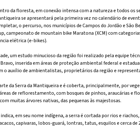
ro da floresta, em conexão intensa com a natureza e todos os s
tiqueira se apresentará pela primeira vez no calendário de event
ompletar, o percurso, nos municípios de Campos do Jordão e São Be
up, campeonato de mountain bike Maratona (XCM) com categorias 
cia elétrica (e-bikes).
idade, um estudo minucioso da região foi realizado pela equipe téc
 Bravo, inserida em áreas de proteção ambiental federal e estadua
m o auxílio de ambientalistas, proprietários da região e represent
arte da Serra da Mantiqueira e é coberta, principalmente, por veg
áreas de reflorestamento, com bosques de pinhos, araucárias e flo
com muitas árvores nativas, das pequenas às majestosas.
indica, em seu nome indígena, a serra é cortada por rios e riacho
cacos, capivaras, lobos-guará, lontras, tatus, esquilos e cerca de 