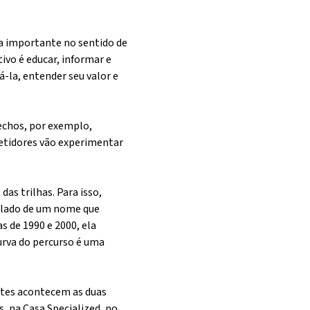
na importante no sentido de
ivo é educar, informar e
tá-la, entender seu valor e
rechos, por exemplo,
petidores vão experimentar
as trilhas. Para isso,
o lado de um nome que
 de 1990 e 2000, ela
urva do percurso é uma
intes acontecem as duas
s, na Casa Specialized, no