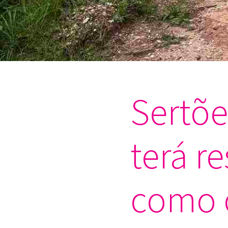
Sertõe
terá r
como c