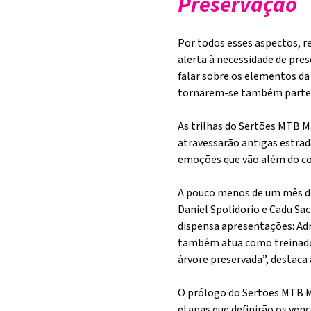
Preservação
Por todos esses aspectos, r
alerta à necessidade de pres
falar sobre os elementos da f
tornarem-se também parte d
As trilhas do Sertões MTB M
atravessarão antigas estrad
emoções que vão além do co
A pouco menos de um mês do 
Daniel Spolidorio e Cadu Sa
dispensa apresentações: Adr
também atua como treinadora
árvore preservada”, destaca a
O prólogo do Sertões MTB Ma
etapas que definirão os venc