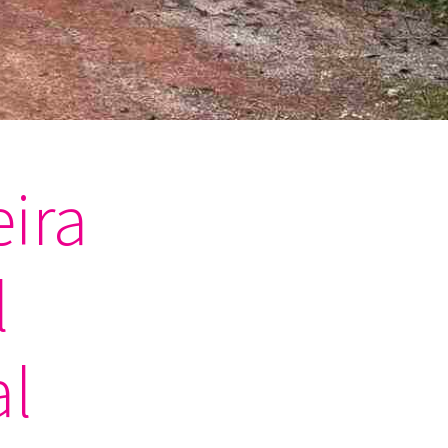
ira
l
al