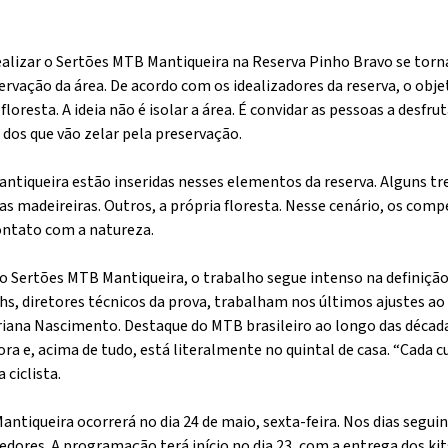
ealizar o Sertões MTB Mantiqueira na Reserva Pinho Bravo se tor
ervação da área. De acordo com os idealizadores da reserva, o objet
loresta. A ideia não é isolar a área. É convidar as pessoas a desfru
os que vão zelar pela preservação.
antiqueira estão inseridas nesses elementos da reserva. Alguns t
as madeireiras. Outros, a própria floresta. Nesse cenário, os com
ntato com a natureza.
Sertões MTB Mantiqueira, o trabalho segue intenso na definição d
chs, diretores técnicos da prova, trabalham nos últimos ajustes a
iana Nascimento. Destaque do MTB brasileiro ao longo das décadas
 e, acima de tudo, está literalmente no quintal de casa. “Cada c
 ciclista.
ntiqueira ocorrerá no dia 24 de maio, sexta-feira. Nos dias segu
edores. A programação terá início no dia 23, com a entrega dos kit