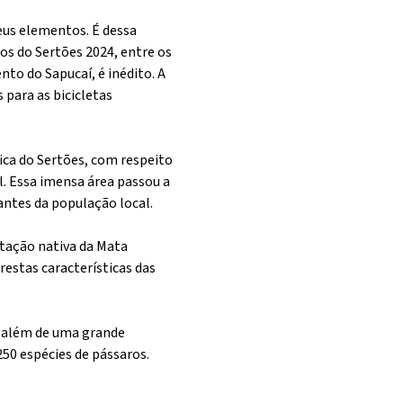
eus elementos. É dessa
os do Sertões 2024, entre os
nto do Sapucaí, é inédito. A
para as bicicletas
nica do Sertões, com respeito
l. Essa imensa área passou a
antes da população local.
etação nativa da Mata
restas características das
s, além de uma grande
250 espécies de pássaros.