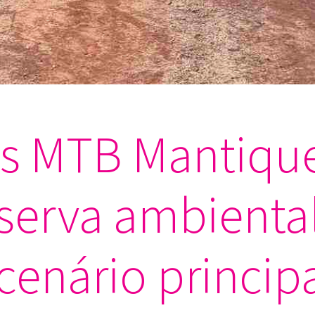
s MTB Mantique
eserva ambienta
enário princip